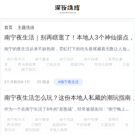
首页
主题洗浴
南宁夜生活｜别再瞎逛了！本地人3个神仙据点
南宁的夜生活从来不缺热闹，霓虹灯下的街头巷尾藏着无数让人放松的角落。但很多朋友总抱怨：“想找个靠谱的桑拿按摩店怎么这么难？要么太贵，要么环境差，手法还不专业……”作为常年泡在南宁各大洗浴场所的“老司机”，今天就把压箱底的3个私藏据点分享给大...
南宁夜生活
南宁桑拿
南宁洗浴
南宁按摩
青秀区桑
拿
西乡塘按摩
江南洗浴
高端SPA
性价比按摩
主题
洗浴
南宁探店
2个月前
(06-11)
35 阅读
#南宁夜生活
南宁夜生活怎么玩？这份本地人私藏的潮玩指南
作为一个在南宁生活了8年的“老邕城”，经常被朋友问：“南宁晚上除了吃粉还有啥好玩的？”“想放松按摩，哪家店性价比最高？”“第一次来南宁，夜生活怎么安排不踩坑？”其实南宁的夜晚远不止老友粉和中山路，从高端私密的养生SPA，到充满烟火气的社区按...
南宁夜生活
南宁桑拿
南宁洗浴
南宁按摩
青秀区
西乡塘区
江南区
高端SPA
平价按摩
主题洗浴
优
惠活动
避坑指南
本地人推荐