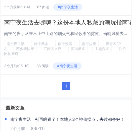
2个月前
(06-04)
67 阅读
#南宁夜生活
南宁夜生活去哪嗨？这份本地人私藏的潮玩指南
南宁的夜，从来不止中山路的烟火气和民歌湖的霓虹。当晚风褪去白日的燥热，另一种松弛的打开方式正悄悄升温——从高端恒温桑拿的静谧疗愈，到社区按摩店的烟火治愈，再到主题水疗的沉浸式体验，南宁的夜生活藏着太多本地人私藏的「快乐密码」。作为常年泡在各...
南宁夜生活
南宁桑拿
南宁洗浴
南宁按摩
青秀区SP
A
西乡塘按摩
江南区水疗
恒温桑拿
主题洗浴
性价
比按摩店
3个月前
(05-18)
88 阅读
#南宁夜生活
1
最新文章
南宁夜生活｜别再瞎逛了！本地人3个神仙据点，去过都夸好！
2个月前
(06-11)